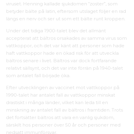
viruset. Henning kallade sjukdomen “zoster”, som
betyder bälte på latin, eftersom utslaget följer en rad
längs en nerv och ser ut som ett bälte runt kroppen.
Under det tidiga 1900-talet blev det allmänt
accepterat att bältros orsakades av samma virus som
vattkoppor, och det var känt att personer som hade
haft vattkoppor hade en ökad risk för att utveckla
bältros senare i livet. Bältros var dock fortfarande
relativt sällsynt, och det var inte förrän på 1940-talet
som antalet fall började öka.
Efter utvecklingen av vaccinet mot vattkoppor på
1990-talet har antalet fall av vattkoppor minskat
drastiskt i många länder, vilket kan leda till en
minskning av antalet fall av bältros i framtiden. Trots
det fortsätter bältros att vara en vanlig sjukdom,
särskilt hos personer över 50 år och personer med
nedsatt immunförsvar.