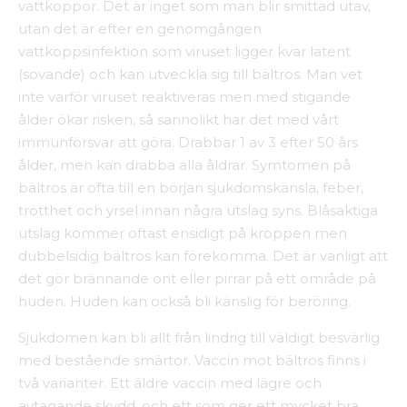
vattkoppor. Det är inget som man blir smittad utav,
utan det är efter en genomgången
vattkoppsinfektion som viruset ligger kvar latent
(sovande) och kan utveckla sig till bältros. Man vet
inte varför viruset reaktiveras men med stigande
ålder ökar risken, så sannolikt har det med vårt
immunförsvar att göra. Drabbar 1 av 3 efter 50 års
ålder, men kan drabba alla åldrar. Symtomen på
bältros är ofta till en början sjukdomskänsla, feber,
trötthet och yrsel innan några utslag syns. Blåsaktiga
utslag kommer oftast ensidigt på kroppen men
dubbelsidig bältros kan förekomma. Det är vanligt att
det gör brännande ont eller pirrar på ett område på
huden. Huden kan också bli känslig för beröring.
Sjukdomen kan bli allt från lindrig till väldigt besvärlig
med bestående smärtor. Vaccin mot bältros finns i
två varianter. Ett äldre vaccin med lägre och
avtagande skydd, och ett som ger ett mycket bra