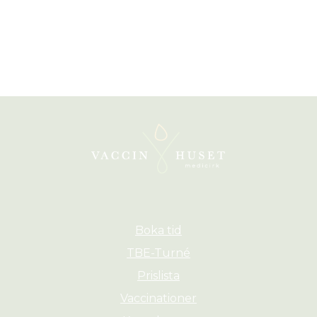
Boka tid
TBE-Turné
Prislista
Vaccinationer