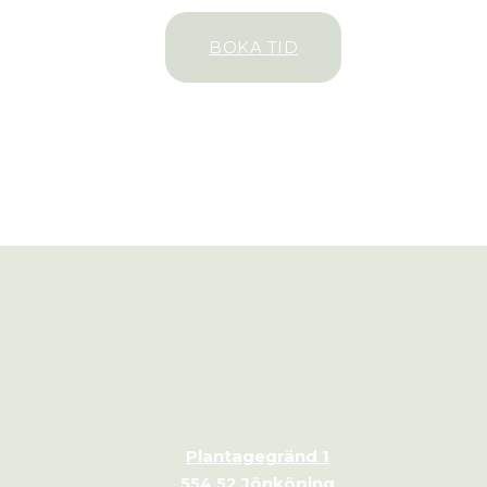
BOKA TID
Plantagegränd 1
554 52 Jönköping