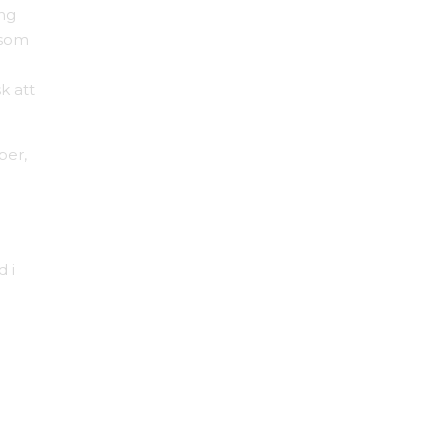
ing
 som
k att
per,
 i