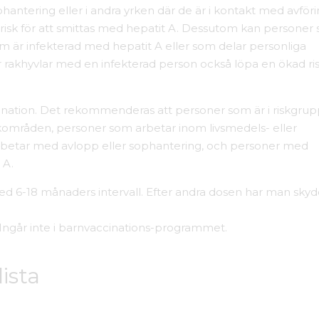
ntering eller i andra yrken där de är i kontakt med avför
 risk för att smittas med hepatit A. Dessutom kan personer
m är infekterad med hepatit A eller som delar personliga
 rakhyvlar med en infekterad person också löpa en ökad ris
nation. Det rekommenderas att personer som är i riskgrup
iskområden, personer som arbetar inom livsmedels- eller
betar med avlopp eller sophantering, och personer med
 A.
ed 6-18 månaders intervall. Efter andra dosen har man skydd
r. Ingår inte i barnvaccinations-programmet.
lista