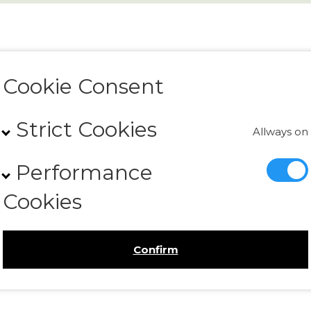
Cookie Consent
Strict Cookies
Allways on
iper levern. Viruset utsöndras med avföringen och sprids fr
Performance
kdomen går vanligtvis över av sig själv, men du kan vara tröt
Cookies
ionen. I mycket sällsynta fall kan infektionen orsaka kronis
 sällan symtom av sjukdomen men de kan kan smitta
 i Sverige men vanligt i många länder i Afrika, Asien,
uropa. Vaccin rekommenderas främst vid resor. Personer s
Confirm
are löper större risk att smittas.