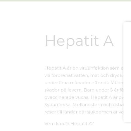
Hepatit A
Hepatit A är en virusinfektion som angr
via förorenat vatten, mat och dryck. Sju
under flera månader efter du fått infekt
skador på levern. Barn under 5 år får
ovaccinerade vuxna. Hepatit A är ovanlig
Sydamerika, Mellanöstern och östra E
reser till länder där sjukdomen är vanlig
Vem kan få Hepatit A?