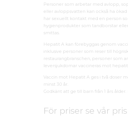
Personer som arbetar med avlopp, sopha
eller avloppsvatten kan också ha ökad
har sexuellt kontakt med en person so
hygienprodukter som tandborstar eller
smittas.
Hepatit A kan förebyggas genom vacci
inklusive personer som reser till högr
restaurangbranschen, personer som ar
leversjukdomar vaccineras mot hepatit
Vaccin mot Hepatit A ges i två doser m
minst 30 år.
Godkänt att ge till barn från 1 års ålde
För priser se vår pris