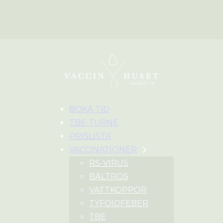
BOKA TID
TBE-TURNÉ
PRISLISTA
VACCINATIONER
RS-VIRUS
BÄLTROS
VATTKOPPOR
TYFOIDFEBER
TBE