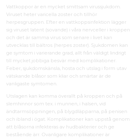
Vattkoppor är en mycket smittsam virussjukdom.
Viruset heter varicella zoster och tillhör
herpesgruppen. Efter en vattkoppsinfektion lägger
sig viruset latent (sovande) i våra nervceller i kroppen
och det är samma virus som senare i livet kan
utvecklas till bältros (herpes zoster). Sjukdomen kan
ge symtom i varierande grad, allt från väldigt lindrigt
till mycket jobbiga besvär med komplikationer.
Feber, sjukdomskänsla, hosta och utslag i form utav
vätskande blåsor som kliar och smärtar är de
vanligaste symtomen.
Utslagen kan komma överallt på kroppen och på
slemhinnor som tex. i munnen, i halsen, vid
ändtarmsöppningen, på blygdläpparna, på penisen
och ibland i ögat. Komplikationer kan uppstå genom
att blåsorna infekteras av hudbakterier och ge
bestående ärr. Ovanligare komplikationer är