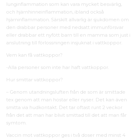
lunginflammation som kan vara mycket besvärlig,
och hjärnhinneinflammation, ibland också
hjärninflammation. Särskilt allvarlig är sjukdomen om
den drabbar personer med nedsatt immunförsvar
eller drabbar ett nyfött barn till en mamma som just i
anslutning till förlossningen insjuknat i vattkoppor.
Vem kan få vattkoppor?
-Alla personer som inte har haft vattkoppor.
Hur smittar vattkoppor?
– Genom utandningsluften från de som är smittade
tex genom att man hostar eller nyser. Det kan även
smitta via hudkontakt. Det tar oftast runt 2 veckor
från det att man har blivit smittad till det att man får
symtom.
Vaccin mot vattkoppor ges i två doser med minst 4